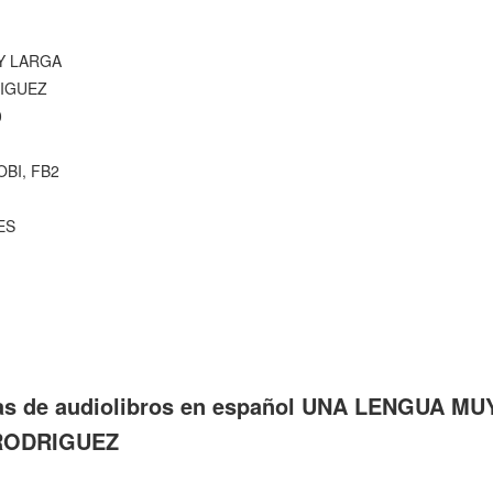
Y LARGA
IGUEZ
0
OBI, FB2
ES
tas de audiolibros en español UNA LENGUA M
RODRIGUEZ