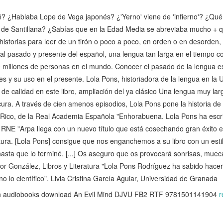
 ñ? ¿Hablaba Lope de Vega japonés? ¿'Yerno' viene de 'infierno'? ¿Qué
 de Santillana? ¿Sabías que en la Edad Media se abreviaba mucho +
historias para leer de un tirón o poco a poco, en orden o en desorden,
 al pasado y presente del español, una lengua tan larga en el tiempo 
millones de personas en el mundo. Conocer el pasado de la lengua e
s y su uso en el presente. Lola Pons, historiadora de la lengua en la U
ca de calidad en este libro, ampliación del ya clásico Una lengua muy l
scura. A través de cien amenos episodios, Lola Pons pone la historia de
o Rico, de la Real Academia Española "Enhorabuena. Lola Pons ha escri
, RNE "Arpa llega con un nuevo título que está cosechando gran éxito en
tura. [Lola Pons] consigue que nos enganchemos a su libro con un est
 hasta que lo terminé. [...] Os aseguro que os provocará sonrisas, muec
r González, Libros y Literatura "Lola Pons Rodríguez ha sabido hacer acc
o lo científico". Livia Cristina García Aguiar, Universidad de Granada
 audiobooks download An Evil Mind DJVU FB2 RTF 9781501141904
r