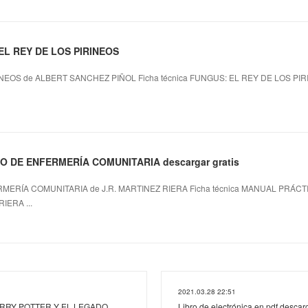
EL REY DE LOS PIRINEOS
NEOS de ALBERT SANCHEZ PIÑOL Ficha técnica FUNGUS: EL REY DE LOS P
O DE ENFERMERÍA COMUNITARIA descargar gratis
ERÍA COMUNITARIA de J.R. MARTINEZ RIERA Ficha técnica MANUAL PRÁC
IERA ...
2021.03.28 22:51
HARRY POTTER Y EL LEGADO
Libro de electrónica en pdf descarg