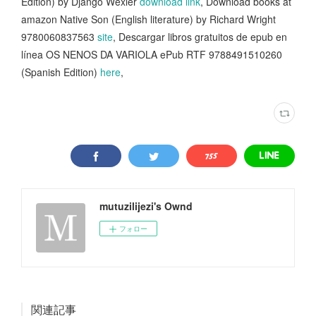
Edition) by Django Wexler
download link
, Download books at
amazon Native Son (English literature) by Richard Wright
9780060837563
site
, Descargar libros gratuitos de epub en
línea OS NENOS DA VARIOLA ePub RTF 9788491510260
(Spanish Edition)
here
,
mutuzilijezi's Ownd
フォロー
関連記事