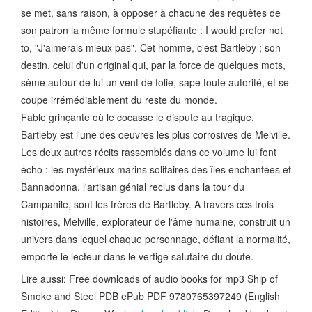
se met, sans raison, à opposer à chacune des requêtes de
son patron la même formule stupéfiante : I would prefer not
to, "J'aimerais mieux pas". Cet homme, c'est Bartleby ; son
destin, celui d'un original qui, par la force de quelques mots,
sème autour de lui un vent de folie, sape toute autorité, et se
coupe irrémédiablement du reste du monde.
Fable grinçante où le cocasse le dispute au tragique.
Bartleby est l'une des oeuvres les plus corrosives de Melville.
Les deux autres récits rassemblés dans ce volume lui font
écho : les mystérieux marins solitaires des îles enchantées et
Bannadonna, l'artisan génial reclus dans la tour du
Campanile, sont les frères de Bartleby. A travers ces trois
histoires, Melville, explorateur de l'âme humaine, construit un
univers dans lequel chaque personnage, défiant la normalité,
emporte le lecteur dans le vertige salutaire du doute.
Lire aussi: Free downloads of audio books for mp3 Ship of
Smoke and Steel PDB ePub PDF 9780765397249 (English